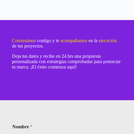
Construimos
contigo y te
acompañamos
en la
ejecución
de tus proyectos.
Deja tus datos y recibe en 24 hrs una propuesta
personalizada con estrategias comprobadas para potenciar
tu marca. ¡El éxito comienza aquí!
Nombre
*