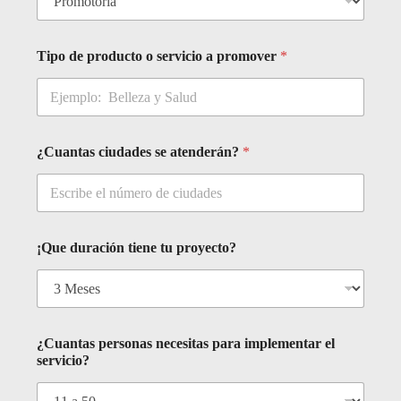
m
b
r
Tipo de producto o servicio a promover
*
e
¿Cuantas ciudades se atenderán?
*
¡Que duración tiene tu proyecto?
¿Cuantas personas necesitas para implementar el
servicio?